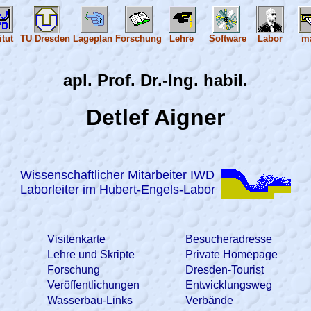
itut
TU Dresden
Lageplan
Forschung
Lehre
Software
Labor
m
apl. Prof. Dr.-Ing. habil.
Detlef Aigner
Wissenschaftlicher Mitarbeiter IWD
Laborleiter im Hubert-Engels-Labor
Visitenkarte
Besucheradresse
Lehre und Skripte
Private Homepage
Forschung
Dresden-Tourist
Veröffentlichungen
Entwicklungsweg
Wasserbau-Links
Verbände