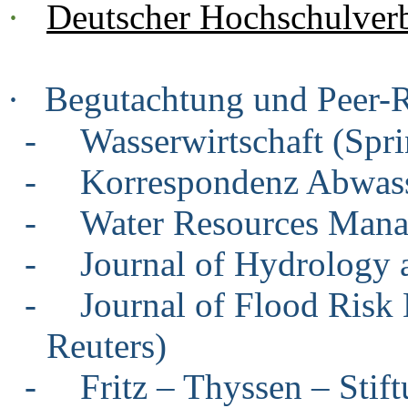
·
Deutscher Hochschulver
·
Begutachtung und Peer-R
-
Wasserwirtschaft (Spri
-
Korrespondenz Abwa
-
Water Resources Man
-
Journal of Hydrology
-
Journal of Flood Ri
Reuters)
-
Fritz – Thyssen – Stif