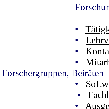
Forschun
•
Tätig
•
Lehrv
•
Konta
•
Mitar
Forschergruppen, Beiräten
•
Softw
•
Fach
•
Ausge