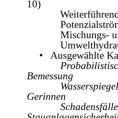
10)
Weiterführende
Potenzialstr
Mischungs- und
Umwelthydrau
• Ausgewählte Kap
Probabilistische
Bemessung
Wasserspiegella
Gerinnen
Schadensfäll
Stauanlagensicherhei