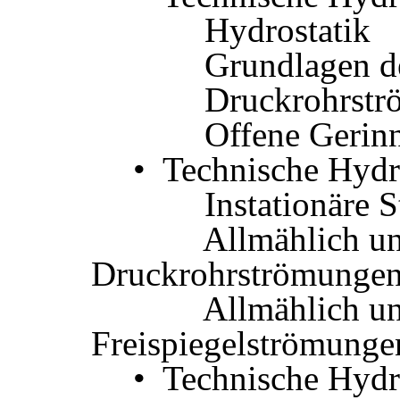
Hydrostatik
Grundlagen der
Druckrohrstr
Offene Gerinne
• Technische Hyd
Instationäre S
Allmählich und p
Druckrohrströmunge
Allmählich und p
Freispiegelströmunge
• Technische Hyd