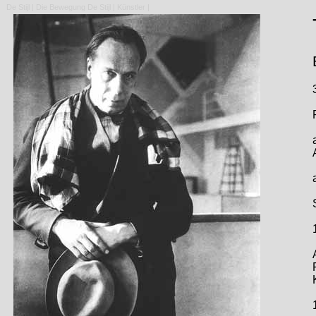
De Stijl
|
Die Bewegung De Stijl
|
Künstler
|