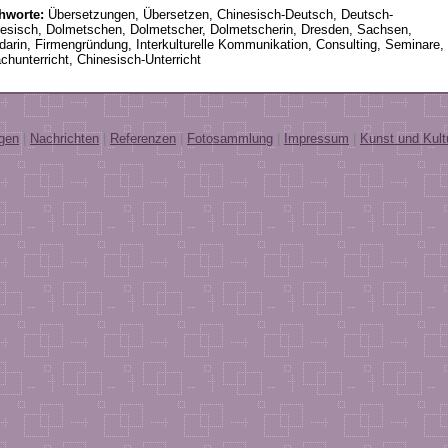
chworte:
Übersetzungen, Übersetzen, Chinesisch-Deutsch, Deutsch-
esisch, Dolmetschen, Dolmetscher, Dolmetscherin, Dresden, Sachsen,
arin, Firmengründung, Interkulturelle Kommunikation, Consulting, Seminare,
chunterricht, Chinesisch-Unterricht
ngen
|
Nachrichten
|
Referenzen
|
Fotosammlung
|
Impressum
|
Kunst und Kult