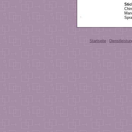
Sti
Chin
Mand
Spra
Startseite
|
Dienstleistu